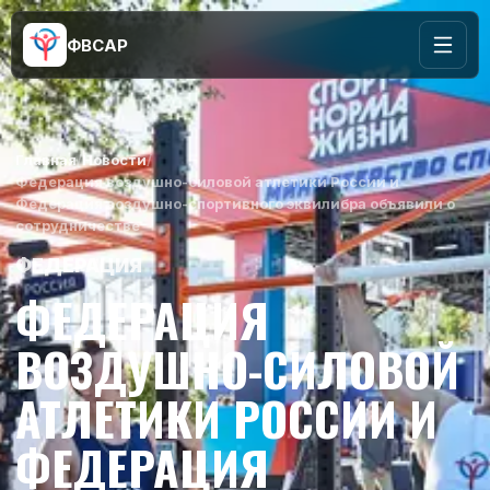
ФВСАР
Главная
/
Новости
/
Федерация воздушно-силовой атлетики России и
Федерация воздушно-спортивного эквилибра объявили о
сотрудничестве
ФЕДЕРАЦИЯ
ФЕДЕРАЦИЯ
ВОЗДУШНО-СИЛОВОЙ
АТЛЕТИКИ РОССИИ И
ФЕДЕРАЦИЯ