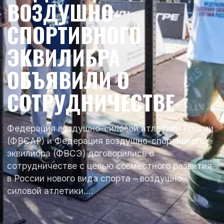
ВОЗДУШНО-
СПОРТИВНОГО
ЭКВИЛИБРА
ОБЪЯВИЛИ О
СОТРУДНИЧЕСТВЕ
Федерация воздушно-силовой атлетики России
(ФВСАР) и Федерация воздушно-спортивного
эквилибра (ФВСЭ) договорились о
сотрудничестве с целью совместного развития
в России нового вида спорта – воздушно-
силовой атлетики.…