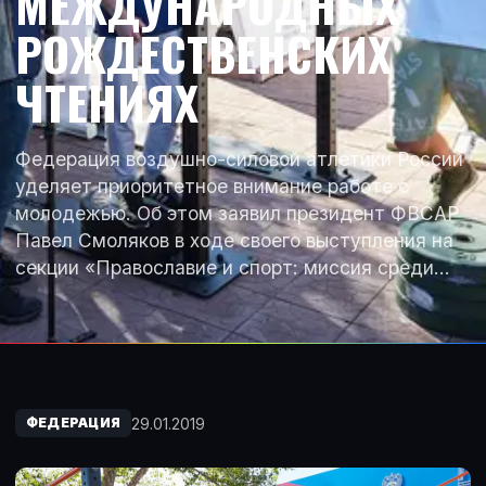
МЕЖДУНАРОДНЫХ
РОЖДЕСТВЕНСКИХ
ЧТЕНИЯХ
Федерация воздушно-силовой атлетики России
уделяет приоритетное внимание работе с
молодежью. Об этом заявил президент ФВСАР
Павел Смоляков в ходе своего выступления на
секции «Православие и спорт: миссия среди…
29.01.2019
ФЕДЕРАЦИЯ