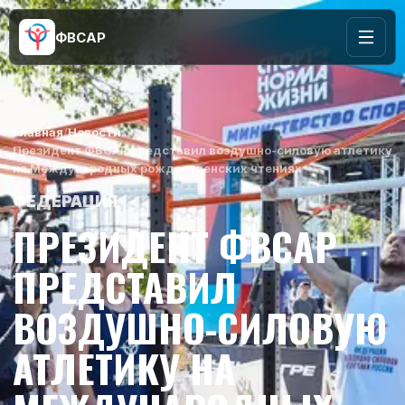
ФВСАР
Главная
/
Новости
/
Президент ФВСАР представил воздушно-силовую атлетику
на Международных рождественских чтениях
ФЕДЕРАЦИЯ
ПРЕЗИДЕНТ ФВСАР
ПРЕДСТАВИЛ
ВОЗДУШНО-СИЛОВУЮ
АТЛЕТИКУ НА