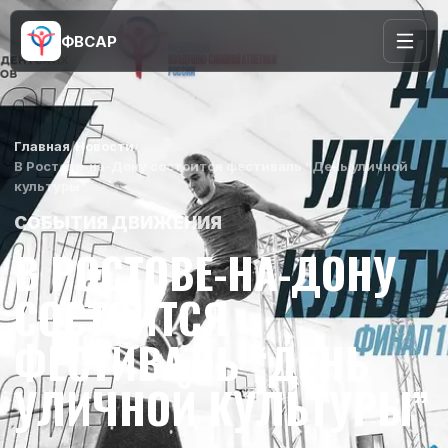
ФВСАР
Главная
/
Новости
/
В Ростове-на-Дону состоится фестиваль “День уличной
культуры”
СОБЫТИЯ ДВИЖЕНИЯ
В РОСТОВЕ-НА-ДОНУ
СОСТОИТСЯ
ФЕСТИВАЛЬ “ДЕНЬ
УЛИЧНОЙ КУЛЬТУРЫ”