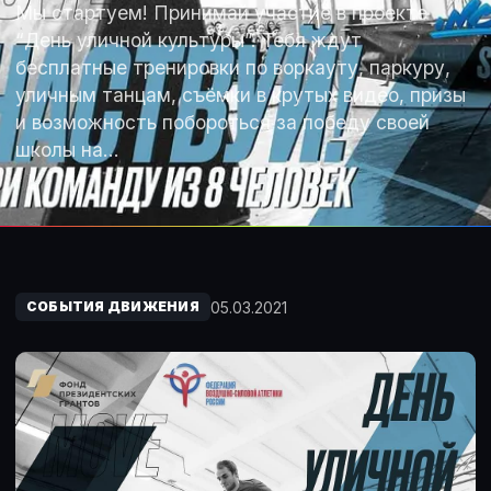
Мы стартуем! Принимай участие в проекте
“День уличной культуры”. Тебя ждут
бесплатные тренировки по воркауту, паркуру,
уличным танцам, съёмки в крутых видео, призы
и возможность побороться за победу своей
школы на…
05.03.2021
СОБЫТИЯ ДВИЖЕНИЯ