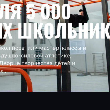
ЛЯ 5 000
ИХ ШКОЛЬНИ
школ посетили мастер-классы и
здушно-силовой атлетике,
 Дворце творчества детей и
ах…