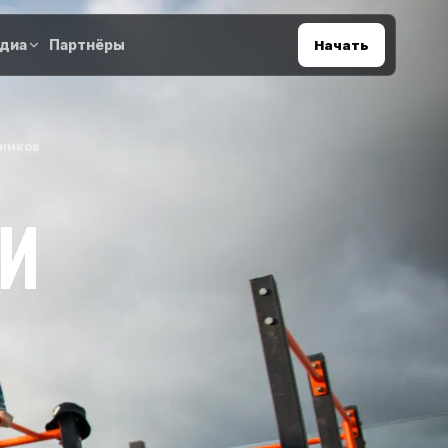
диа
Партнёры
Начать
ьников
И