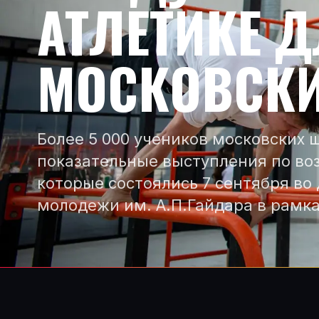
АТЛЕТИКЕ Д
МОСКОВСК
Более 5 000 учеников московских 
показательные выступления по во
которые состоялись 7 сентября во
молодежи им. А.П.Гайдара в рамк