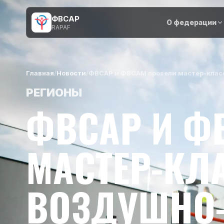
ФВСАР
О федерации
RAPAF
Главная
/
Новости
/
ФВСАР и ФВСАМ провели мастер-класс
РЕГИОНЫ
ФВСАР И Ф
МАСТЕР-КЛ
ВОЗДУШНО